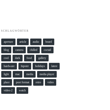
SCHLAGWÖRTER
aperture
article
audio
beard
blog
camera
chilled
coctail
cool
dark
food
gallery
hardware
hipster
holidays
latest
light
mac
media
media player
place
post format
retro
video
video-2
watch