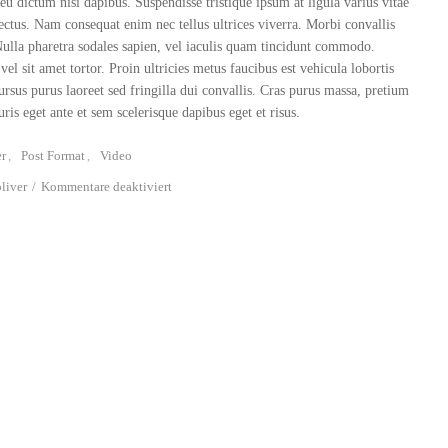
eu dictum nisi dapibus. Suspendisse tristique ipsum at ligula varius vitae
ectus. Nam consequat enim nec tellus ultrices viverra. Morbi convallis
Nulla pharetra sodales sapien, vel iaculis quam tincidunt commodo.
l sit amet tortor. Proin ultricies metus faucibus est vehicula lobortis
ursus purus laoreet sed fringilla dui convallis. Cras purus massa, pretium
ris eget ante et sem scelerisque dapibus eget et risus.
r
Post Format
Video
für
oliver
Kommentare deaktiviert
One
more
beer!