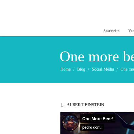
Startseite
Vec
One more be
Home
/
Blog
/
Social Media
/
One mor
ALBERT EINSTEIN