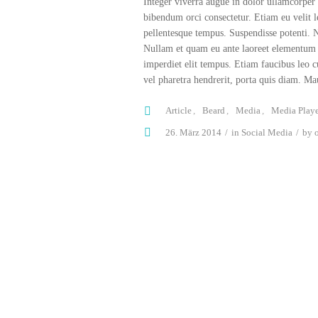
Integer viverra augue in dolor ullamcorper 
bibendum orci consectetur. Etiam eu velit l
pellentesque tempus. Suspendisse potenti. 
Nullam et quam eu ante laoreet elementum ve
imperdiet elit tempus. Etiam faucibus leo c
vel pharetra hendrerit, porta quis diam. Mau
Article
Beard
Media
Media Playe
26. März 2014
in
Social Media
by