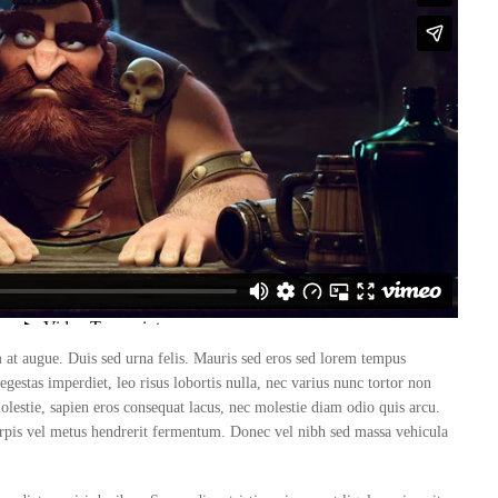
m at augue. Duis sed urna felis. Mauris sed eros sed lorem tempus
 egestas imperdiet, leo risus lobortis nulla, nec varius nunc tortor non
lestie, sapien eros consequat lacus, nec molestie diam odio quis arcu.
rpis vel metus hendrerit fermentum. Donec vel nibh sed massa vehicula