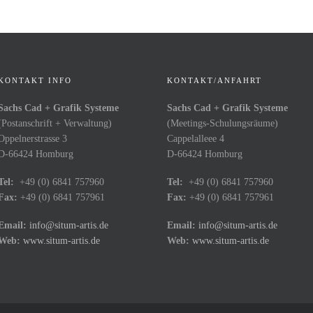
KONTAKT INFO
KONTAKT/ANFAHRT
Sachs Cad + Grafik Systeme
Sachs Cad + Grafik Systeme
(Postanschrift + Verwaltung)
(Meetings-Schulungsräume)
Oppelnerstrasse 3
Cappelalleee 4
D-66424 Homburg
D-66424 Homburg
Tel:
+49 (0) 6841 757960
Tel:
+49 (0) 6841 757960
Fax:
+49 (0) 6841 757961
Fax:
+49 (0) 6841 757961
Email:
info@situm-artis.de
Email:
info@situm-artis.de
Web:
www.situm-artis.de
Web:
www.situm-artis.de