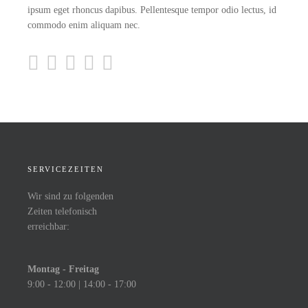
ipsum eget rhoncus dapibus. Pellentesque tempor odio lectus, id
commodo enim aliquam nec.
SERVICEZEITEN
Wir sind zu folgenden
Zeiten telefonisch
erreichbar:
Montag - Freitag
9:00 - 12:00 | 14:00 - 17:00