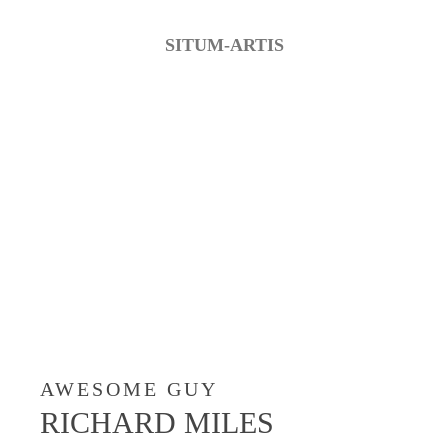
SITUM-ARTIS
Our Team
We work together to give you best experience
possible
AWESOME GUY
RICHARD MILES