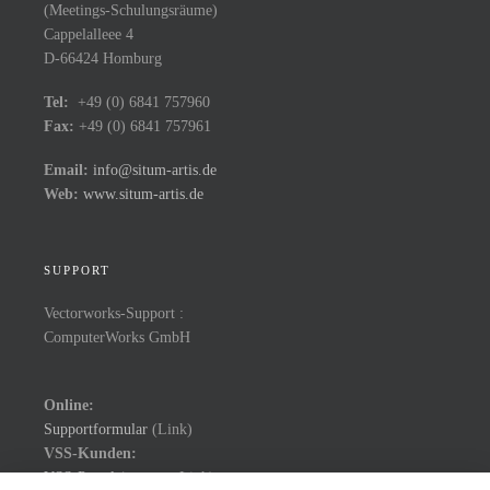
(Meetings-Schulungsräume)
Cappelalleee 4
D-66424 Homburg
Tel:
+49 (0) 6841 757960
Fax:
+49 (0) 6841 757961
Email:
info@situm-artis.de
Web:
www.situm-artis.de
SUPPORT
Vectorworks-Support :
ComputerWorks GmbH
Online:
Supportformular
(Link)
VSS-Kunden:
VSS-Portal
(externer Link)